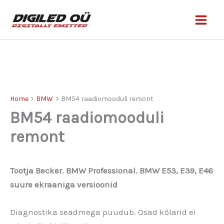
Skip
to
content
Home
BMW
BM54 raadiomooduli remont
BM54 raadiomooduli
remont
Tootja Becker. BMW Professional. BMW E53, E39, E46
suure ekraaniga versioonid
Diagnostika seadmega puudub. Osad kõlarid ei