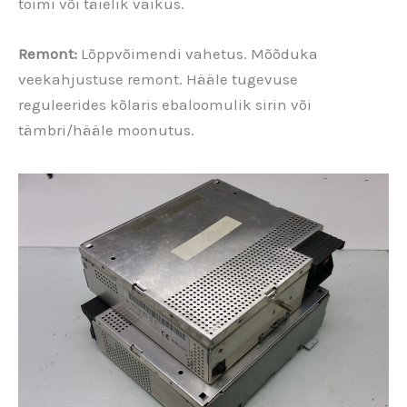
toimi või täielik vaikus.
Remont:
Lõppvõimendi vahetus. Mõõduka
veekahjustuse remont. Hääle tugevuse
reguleerides kõlaris ebaloomulik sirin või
tämbri/hääle moonutus.