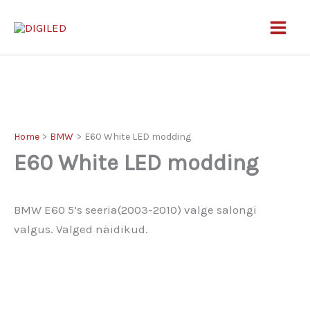
Skip
to
content
Home
BMW
E60 White LED modding
E60 White LED modding
BMW E60 5’s seeria(2003-2010) valge salongi
valgus. Valged näidikud.