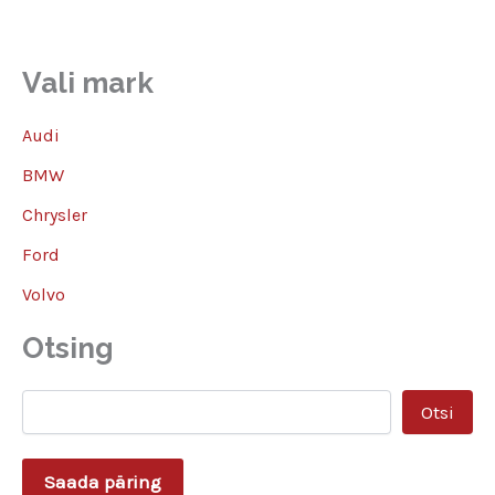
Vali mark
Audi
BMW
Chrysler
Ford
Volvo
Otsing
ss
Otsi
Saada päring