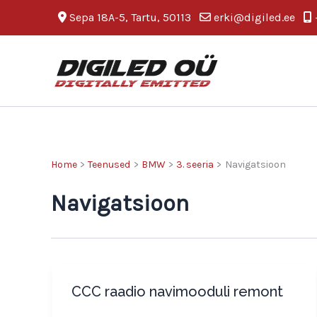
Skip
Sepa 18A-5, Tartu, 50113
erki@digiled.ee
to
content
Home
Teenused
BMW
3. seeria
Navigatsioon
Navigatsioon
CCC raadio navimooduli remont