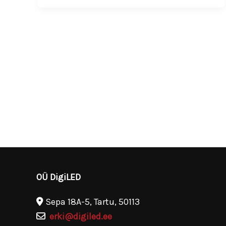
OÜ DigiLED
Sepa 18A-5, Tartu, 50113
erki@digiled.ee