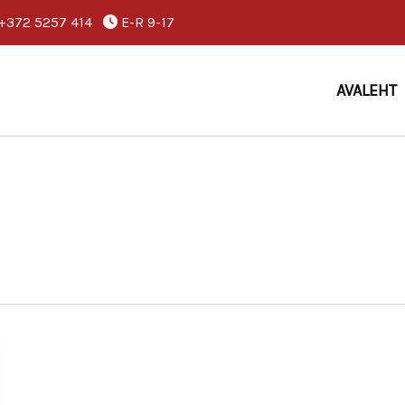
+372 5257 414
E-R 9-17
AVALEHT