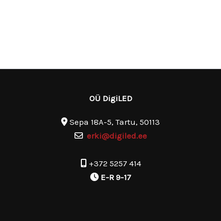
OÜ DigiLED
Sepa 18A-5, Tartu, 50113
erki@digiled.ee
+372 5257 414
E-R 9-17