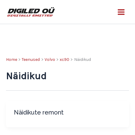
Skip
to
content
Home
Teenused
Volvo
xc90
Näidikud
Näidikud
Näidikute remont