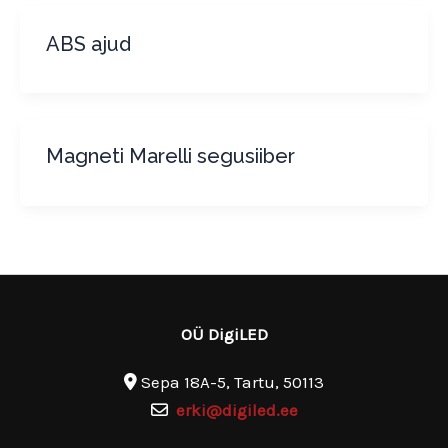
ABS ajud
Magneti Marelli segusiiber
OÜ DigiLED
Sepa 18A-5, Tartu, 50113
erki@digiled.ee