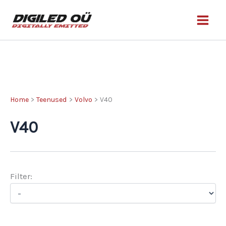
Skip
to
content
Home
Teenused
Volvo
V40
V40
Filter: